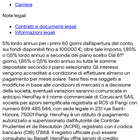
Carriere
Note legali
Contratti e documenti legali
Informazioni legali
5% lordo annuo per i primi 60 giorni dall’apertura del conto,
sui fondi disponibili fino a 100.000 €; oltre tale importo, 1,85%
o 0,5% lordo annuo a seconda del piano scelto. Dal 61°
giorno, 1,85% o 0,5% lordo annuo su tutte le somme
depositate secondo il piano selezionato. Gli interessi
vengono accreditati a condizione di effettuare almeno un
pagamento per mese solare. Tassi fissi ma soggetti a
modifiche in base alle condizioni di mercato o a decisione
della società; eventuali variazioni saranno comunicate in
anticipo. HeroPay è il nome commerciale di Coruscant SAS,
società per azioni semplificata registrata al RCS di Parigi con
numero 899 485 544, con sede legale in 231 rue Saint-
Honoré, 75001 Parigi. HeroPay è un istituto di pagamento
autorizzato e supervisionato dall’Autorité de Contrôle
Prudentiel et de Résolution (ACPR), registrato con il codice
bancario (CIB) 17868. Il registro ufficiale può essere
consultato su Regafi. HeroPay offre servizi di credito