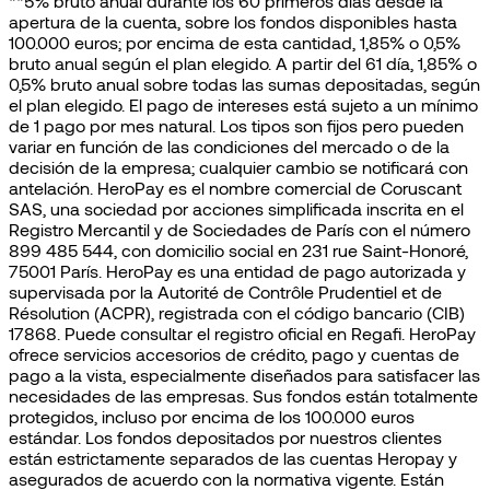
**5% bruto anual durante los 60 primeros días desde la
apertura de la cuenta, sobre los fondos disponibles hasta
100.000 euros; por encima de esta cantidad, 1,85% o 0,5%
bruto anual según el plan elegido. A partir del 61 día, 1,85% o
0,5% bruto anual sobre todas las sumas depositadas, según
el plan elegido. El pago de intereses está sujeto a un mínimo
de 1 pago por mes natural. Los tipos son fijos pero pueden
variar en función de las condiciones del mercado o de la
decisión de la empresa; cualquier cambio se notificará con
antelación. HeroPay es el nombre comercial de Coruscant
SAS, una sociedad por acciones simplificada inscrita en el
Registro Mercantil y de Sociedades de París con el número
899 485 544, con domicilio social en 231 rue Saint-Honoré,
75001 París. HeroPay es una entidad de pago autorizada y
supervisada por la Autorité de Contrôle Prudentiel et de
Résolution (ACPR), registrada con el código bancario (CIB)
17868. Puede consultar el registro oficial en Regafi. HeroPay
ofrece servicios accesorios de crédito, pago y cuentas de
pago a la vista, especialmente diseñados para satisfacer las
necesidades de las empresas. Sus fondos están totalmente
protegidos, incluso por encima de los 100.000 euros
estándar. Los fondos depositados por nuestros clientes
están estrictamente separados de las cuentas Heropay y
asegurados de acuerdo con la normativa vigente. Están