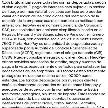
0,5% bruto anual sobre todas las sumas depositadas, según
el plan elegido. El pago de intereses está sujeto a un mínimo
de 1 pago por mes natural. Los tipos son fijos pero pueden
variar en función de las condiciones del mercado o de la
decisión de la empresa; cualquier cambio se notificará con
antelación. HeroPay es el nombre comercial de Coruscant
SAS, una sociedad por acciones simplificada inscrita en el
Registro Mercantil y de Sociedades de París con el número
899 485 544, con domicilio social en 231 rue Saint-Honoré,
75001 París. HeroPay es una entidad de pago autorizada y
supervisada por la Autorité de Contrôle Prudentiel et de
Résolution (ACPR), registrada con el código bancario (CIB)
17868. Puede consultar el registro oficial en Regafi. HeroPay
ofrece servicios accesorios de crédito, pago y cuentas de
pago a la vista, especialmente diseñados para satisfacer las
necesidades de las empresas. Sus fondos están totalmente
protegidos, incluso por encima de los 100.000 euros
estándar. Los fondos depositados por nuestros clientes
están estrictamente separados de las cuentas Heropay y
asegurados de acuerdo con la normativa vigente. Están
totalmente protegidos, sin límite de importe. Estos fondos se
colocan fuera de balance en cuentas fiduciarias en
instituciones de primer orden, como Bancos Centrales,
reconocidas por su solidez y con calificación crediticia AAA.