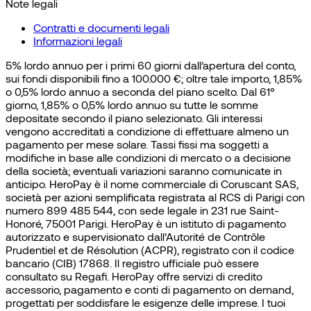
Note legali
Contratti e documenti legali
Informazioni legali
5% lordo annuo per i primi 60 giorni dall’apertura del conto,
sui fondi disponibili fino a 100.000 €; oltre tale importo, 1,85%
o 0,5% lordo annuo a seconda del piano scelto. Dal 61°
giorno, 1,85% o 0,5% lordo annuo su tutte le somme
depositate secondo il piano selezionato. Gli interessi
vengono accreditati a condizione di effettuare almeno un
pagamento per mese solare. Tassi fissi ma soggetti a
modifiche in base alle condizioni di mercato o a decisione
della società; eventuali variazioni saranno comunicate in
anticipo. HeroPay è il nome commerciale di Coruscant SAS,
società per azioni semplificata registrata al RCS di Parigi con
numero 899 485 544, con sede legale in 231 rue Saint-
Honoré, 75001 Parigi. HeroPay è un istituto di pagamento
autorizzato e supervisionato dall’Autorité de Contrôle
Prudentiel et de Résolution (ACPR), registrato con il codice
bancario (CIB) 17868. Il registro ufficiale può essere
consultato su Regafi. HeroPay offre servizi di credito
accessorio, pagamento e conti di pagamento on demand,
progettati per soddisfare le esigenze delle imprese. I tuoi