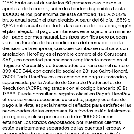
**5% bruto anual durante los 60 primeros días desde la
apertura de la cuenta, sobre los fondos disponibles hasta
100.000 euros; por encima de esta cantidad, 1,85% o 0,5%
bruto anual según el plan elegido. A partir del 61 día, 1,85% o
0,5% bruto anual sobre todas las sumas depositadas, según
el plan elegido. El pago de intereses está sujeto a un mínimo
de 1 pago por mes natural. Los tipos son fijos pero pueden
variar en función de las condiciones del mercado o de la
decisión de la empresa; cualquier cambio se notificará con
antelación. HeroPay es el nombre comercial de Coruscant
SAS, una sociedad por acciones simplificada inscrita en el
Registro Mercantil y de Sociedades de París con el número
899 485 544, con domicilio social en 231 rue Saint-Honoré,
75001 París. HeroPay es una entidad de pago autorizada y
supervisada por la Autorité de Contrôle Prudentiel et de
Résolution (ACPR), registrada con el código bancario (CIB)
17868. Puede consultar el registro oficial en Regafi. HeroPay
ofrece servicios accesorios de crédito, pago y cuentas de
pago a la vista, especialmente diseñados para satisfacer las
necesidades de las empresas. Sus fondos están totalmente
protegidos, incluso por encima de los 100.000 euros
estándar. Los fondos depositados por nuestros clientes
están estrictamente separados de las cuentas Heropay y
asegurados de acuerdo con la normativa vigente. Están