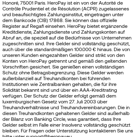
Honoré, 75001 Paris. HeroPay ist ein von der Autorité de
Contrôle Prudentiel et de Résolution (ACPR) zugelassenes
und beaufsichtigtes Zahlungsinstitut, eingetragen unter
dem Bankcode (CIB) 17868. Sie können das offizielle
Register auf Regafi einsehen. HeroPay bietet ergänzende
Kreditdienste, Zahlungsdienste und Zahlungskonten auf
Abruf an, die speziell auf die Bedürfnisse von Unternehmen
zugeschnitten sind. Ihre Gelder sind vollständig geschützt,
auch über die standardmäßigen 100.000 € hinaus. Die von
unseren Kunden eingezahlten Gelder sind strikt von den
Konten von HeroPay getrennt und gemäß den geltenden
Vorschriften gesichert. Sie genießen einen vollständigen
Schutz ohne Betragsbegrenzung. Diese Gelder werden
außerbilanziell auf Treuhandkonten bei führenden
Institutionen wie Zentralbanken gehalten, die für ihre
Solidität bekannt sind und über ein AAA-Kreditrating
verfügen. Der Schutz der Gelder erfolgt gemäß dem
luxemburgischen Gesetz vom 27. Juli 2003 über
Treuhandverhältnisse und Treuhandvereinbarungen. Die in
diesen Treuhandkonten gehaltenen Gelder sind außerhalb
der Bilanz von Banking Circle, was garantiert, dass Ihre
Gelder selbst im Falle einer Insolvenz vollständig geschützt
bleiben. Für Fragen oder Unterstützung kontaktieren Sie uns
bitte unter support@heropay.eu.