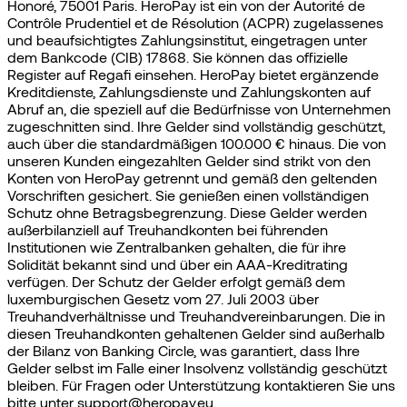
Honoré, 75001 Paris. HeroPay ist ein von der Autorité de
Contrôle Prudentiel et de Résolution (ACPR) zugelassenes
und beaufsichtigtes Zahlungsinstitut, eingetragen unter
dem Bankcode (CIB) 17868. Sie können das offizielle
Register auf Regafi einsehen. HeroPay bietet ergänzende
Kreditdienste, Zahlungsdienste und Zahlungskonten auf
Abruf an, die speziell auf die Bedürfnisse von Unternehmen
zugeschnitten sind. Ihre Gelder sind vollständig geschützt,
auch über die standardmäßigen 100.000 € hinaus. Die von
unseren Kunden eingezahlten Gelder sind strikt von den
Konten von HeroPay getrennt und gemäß den geltenden
Vorschriften gesichert. Sie genießen einen vollständigen
Schutz ohne Betragsbegrenzung. Diese Gelder werden
außerbilanziell auf Treuhandkonten bei führenden
Institutionen wie Zentralbanken gehalten, die für ihre
Solidität bekannt sind und über ein AAA-Kreditrating
verfügen. Der Schutz der Gelder erfolgt gemäß dem
luxemburgischen Gesetz vom 27. Juli 2003 über
Treuhandverhältnisse und Treuhandvereinbarungen. Die in
diesen Treuhandkonten gehaltenen Gelder sind außerhalb
der Bilanz von Banking Circle, was garantiert, dass Ihre
Gelder selbst im Falle einer Insolvenz vollständig geschützt
bleiben. Für Fragen oder Unterstützung kontaktieren Sie uns
bitte unter support@heropay.eu.