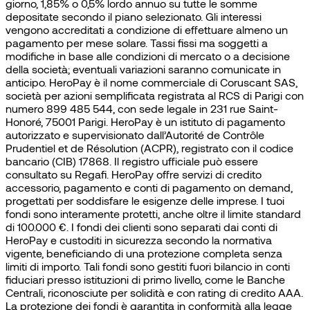
giorno, 1,85% o 0,5% lordo annuo su tutte le somme
depositate secondo il piano selezionato. Gli interessi
vengono accreditati a condizione di effettuare almeno un
pagamento per mese solare. Tassi fissi ma soggetti a
modifiche in base alle condizioni di mercato o a decisione
della società; eventuali variazioni saranno comunicate in
anticipo. HeroPay è il nome commerciale di Coruscant SAS,
società per azioni semplificata registrata al RCS di Parigi con
numero 899 485 544, con sede legale in 231 rue Saint-
Honoré, 75001 Parigi. HeroPay è un istituto di pagamento
autorizzato e supervisionato dall’Autorité de Contrôle
Prudentiel et de Résolution (ACPR), registrato con il codice
bancario (CIB) 17868. Il registro ufficiale può essere
consultato su Regafi. HeroPay offre servizi di credito
accessorio, pagamento e conti di pagamento on demand,
progettati per soddisfare le esigenze delle imprese. I tuoi
fondi sono interamente protetti, anche oltre il limite standard
di 100.000 €. I fondi dei clienti sono separati dai conti di
HeroPay e custoditi in sicurezza secondo la normativa
vigente, beneficiando di una protezione completa senza
limiti di importo. Tali fondi sono gestiti fuori bilancio in conti
fiduciari presso istituzioni di primo livello, come le Banche
Centrali, riconosciute per solidità e con rating di credito AAA.
La protezione dei fondi è garantita in conformità alla legge