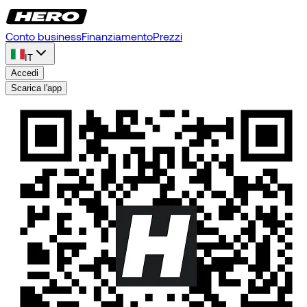
Conto business
Finanziamento
Prezzi
IT
Accedi
Scarica l'app