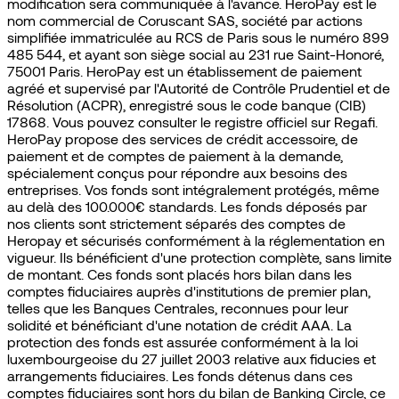
modification sera communiquée à l'avance. HeroPay est le
nom commercial de Coruscant SAS, société par actions
simplifiée immatriculée au RCS de Paris sous le numéro 899
485 544, et ayant son siège social au 231 rue Saint-Honoré,
75001 Paris. HeroPay est un établissement de paiement
agréé et supervisé par l'Autorité de Contrôle Prudentiel et de
Résolution (ACPR), enregistré sous le code banque (CIB)
17868. Vous pouvez consulter le registre officiel sur Regafi.
HeroPay propose des services de crédit accessoire, de
paiement et de comptes de paiement à la demande,
spécialement conçus pour répondre aux besoins des
entreprises. Vos fonds sont intégralement protégés, même
au delà des 100.000€ standards. Les fonds déposés par
nos clients sont strictement séparés des comptes de
Heropay et sécurisés conformément à la réglementation en
vigueur. Ils bénéficient d'une protection complète, sans limite
de montant. Ces fonds sont placés hors bilan dans les
comptes fiduciaires auprès d'institutions de premier plan,
telles que les Banques Centrales, reconnues pour leur
solidité et bénéficiant d'une notation de crédit AAA. La
protection des fonds est assurée conformément à la loi
luxembourgeoise du 27 juillet 2003 relative aux fiducies et
arrangements fiduciaires. Les fonds détenus dans ces
comptes fiduciaires sont hors du bilan de Banking Circle, ce