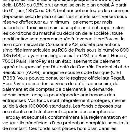
delà, 1.85% ou 0.5% brut annuel selon le plan choisi. À partir
du 61ᵉ jour, 1.85% ou 0.5% brut annuel sur toutes les sommes
déposées selon le plan choisi. Les intérêts sont versés sous
réserve d'effectuer au minimum 1 paiement par mois
calendaire. Taux fixes mais susceptibles de changer selon
les conditions du marché ou décision de la société ; toute
modification sera communiquée à l'avance. HeroPay est le
nom commercial de Coruscant SAS, société par actions
simplifiée immatriculée au RCS de Paris sous le numéro 899
485 544, et ayant son siège social au 231 rue Saint-Honoré,
75001 Paris. HeroPay est un établissement de paiement
agréé et supervisé par l'Autorité de Contrôle Prudentiel et de
Résolution (ACPR), enregistré sous le code banque (CIB)
17868. Vous pouvez consulter le registre officiel sur Regafi.
HeroPay propose des services de crédit accessoire, de
paiement et de comptes de paiement à la demande,
spécialement conçus pour répondre aux besoins des
entreprises. Vos fonds sont intégralement protégés, même
au delà des 100.000€ standards. Les fonds déposés par
nos clients sont strictement séparés des comptes de
Heropay et sécurisés conformément à la réglementation en
vigueur. Ils bénéficient d'une protection complète, sans limite
de montant. Ces fonds sont placés hors bilan dans les