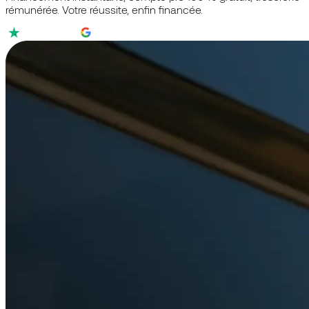
rémunérée. Votre réussite, enfin financée.
4,3/5
4,7/5
4,9/5