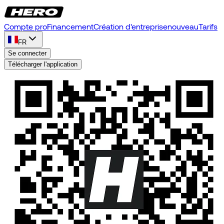
Compte pro
Financement
Création d'entreprise
nouveau
Tarifs
FR
Se connecter
Télécharger l'application