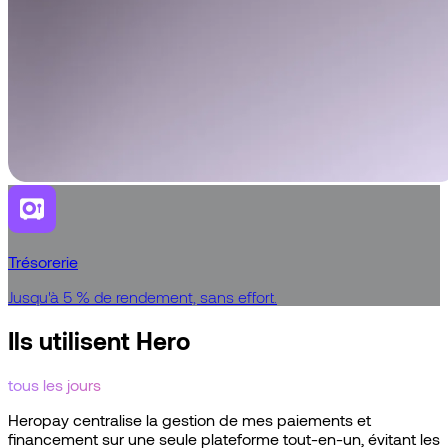
Trésorerie
Jusqu'à 5 % de rendement, sans effort.
Ils utilisent Hero
tous les jours
Heropay
centralise
la
gestion
de
mes
paiements
et
financement
sur
une
seule
plateforme
tout-en-un,
évitant
les